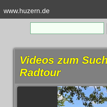
www.huzern.de
Home
Termin
Videos
Videos zum Such
Fotos
Radtour
SUCH
Kontakt