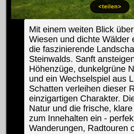
Impress
<teilen>
Datenschutzer
Mit einem weiten Blick über
Wiesen und dichte Wälder e
die faszinierende Landscha
Steinwalds. Sanft ansteige
Höhenzüge, dunkelgrüne N
und ein Wechselspiel aus L
Schatten verleihen dieser 
einzigartigen Charakter. D
Natur und die frische, klare
zum Innehalten ein - perfekt
Wanderungen, Radtouren o