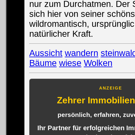
nur zum Durchatmen. Der S
sich hier von seiner schöns
wildromantisch, ursprünglic
natürlicher Kraft.
Aussicht
wandern
steinwal
Bäume
wiese
Wolken
ANZEIGE
Zehrer Immobili
persönlich, erfahren, zuve
Ihr Partner für erfolgreichen I