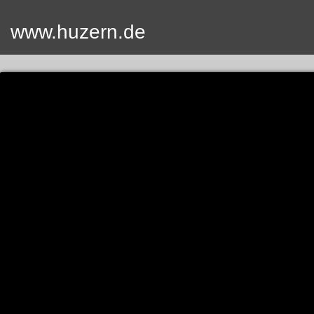
www.huzern.de
Home
Termin
Videos
Fotos
SUCH
Kontak