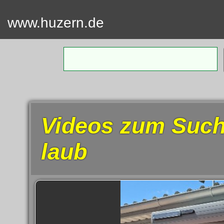
www.huzern.de
Home
Termin
Videos
Videos zum Such
Fotos
laub
SUCH
Kontakt