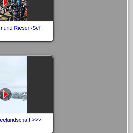
m und Riesen-Sch
eelandschaft >>>