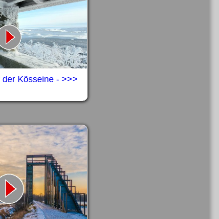
 der Kösseine - >>>