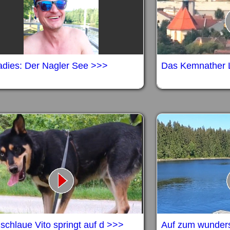
adies: Der Nagler See >>>
Das Kemnather 
schlaue Vito springt auf d >>>
Auf zum wunders