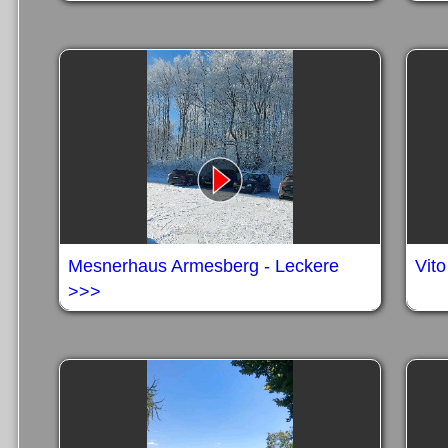
Mesnerhaus Armesberg - Leckere
Vit
>>>