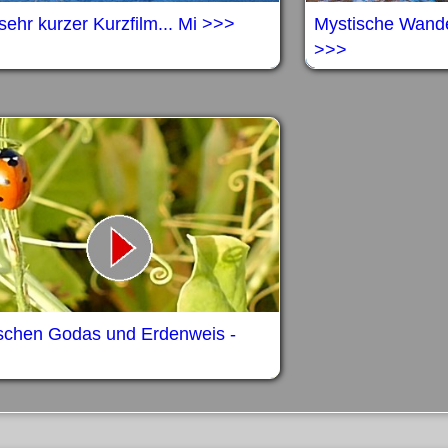
sehr kurzer Kurzfilm... Mi >>>
Mystische Wand
>>>
schen Godas und Erdenweis -