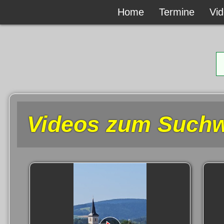
Home
Home
Termine
Termine
Vi
Vi
Videos zum Suchwo