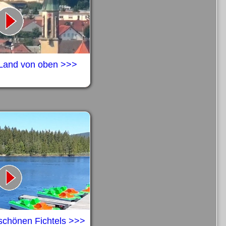
Land von oben >>>
chönen Fichtels >>>