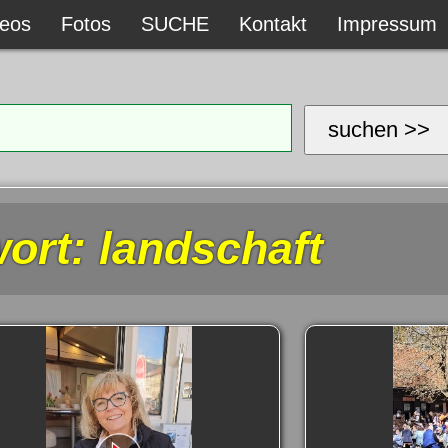
deos
deos
Fotos
Fotos
SUCHE
SUCHE
Kontakt
Kontakt
Impressum
Impressum
suchen >>
rt: landschaft