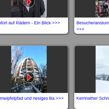
ort auf Rädern - Ein Blick >>>
Besucheranstur
>>>
mwipfelpfad und riesiges Ba >>>
Kemnather Schn