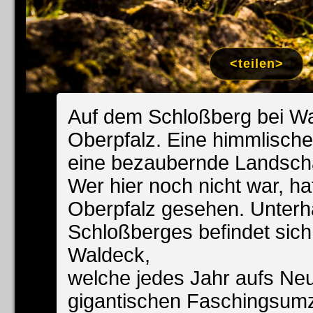
Impress
Datenschutzer
<teilen>
Auf dem Schloßberg bei Wa
Oberpfalz. Eine himmlische
eine bezaubernde Landscha
Wer hier noch nicht war, ha
Oberpfalz gesehen. Unterh
Schloßberges befindet sich
Waldeck,
welche jedes Jahr aufs Neu
gigantischen Faschingsumzu