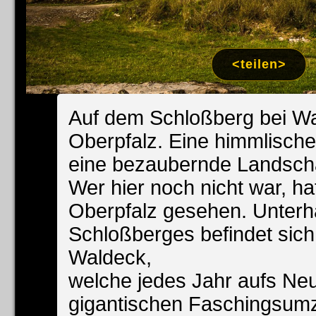
Impress
Datenschutzer
<teilen>
Auf dem Schloßberg bei Wa
Oberpfalz. Eine himmlische
eine bezaubernde Landscha
Wer hier noch nicht war, ha
Oberpfalz gesehen. Unterh
Schloßberges befindet sich
Waldeck,
welche jedes Jahr aufs Neu
gigantischen Faschingsumzu