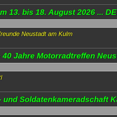
 13. bis 18. August 2026 ... D
dfreunde Neustadt am Kulm
 40 Jahre Motorradtreffen Neus
l
- und Soldatenkameradschaft Ka