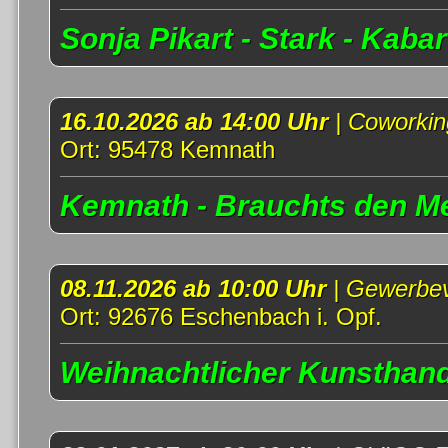
Sonja Pikart - Stark - Kab
16.10.2026 ab 14:00 Uhr
| Coworki
Ort: 95478 Kemnath
Kemnath - Brauchts den Men
08.11.2026 ab 10:00 Uhr
| Gewerbev
Ort: 92676 Eschenbach i. Opf.
Weihnachtlicher Kunsthand