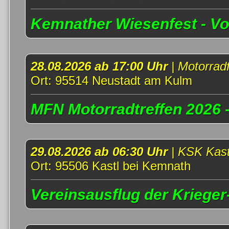
Kemnather Wiesenfest - Vom
28.08.2026 ab 17:00 Uhr
| Motorra
Ort: 95514 Neustadt am Kulm
MFN Motorradtreffen 2026 -
29.08.2026 ab 06:30 Uhr
| KSK Kast
Ort: 95506 Kastl bei Kemnath
Vereinsausflug der Krieger