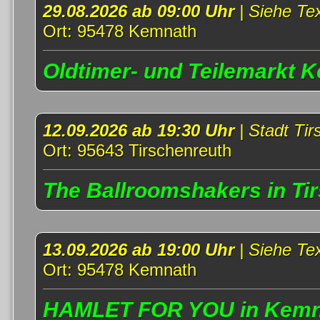
29.08.2026 ab 09:00 Uhr
| Siehe Te
Ort: 95478 Kemnath
Oldtimer- und Teilemarkt K
12.09.2026 ab 19:30 Uhr
| Stadt Ti
Ort: 95643 Tirschenreuth
The Ballroomshakers in Tir
13.09.2026 ab 19:00 Uhr
| Siehe Te
Ort: 95478 Kemnath
HAMLET FOR YOU in Kemna