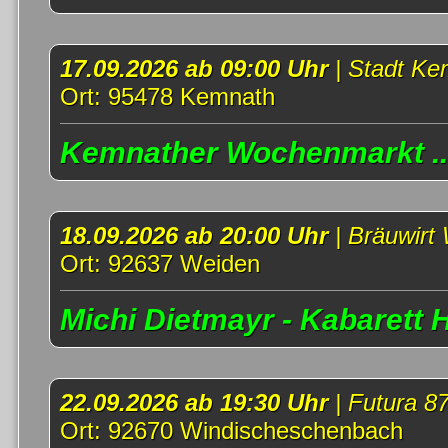
17.09.2026 ab 09:00 Uhr
| Stadt K
Ort: 95478 Kemnath
Kemnather Wochenmarkt ..
18.09.2026 ab 20:00 Uhr
| Bräuwirt
Ort: 92637 Weiden
Michi Dietmayr - Kabarett 
22.09.2026 ab 19:30 Uhr
| Futura 87
Ort: 92670 Windischeschenbach