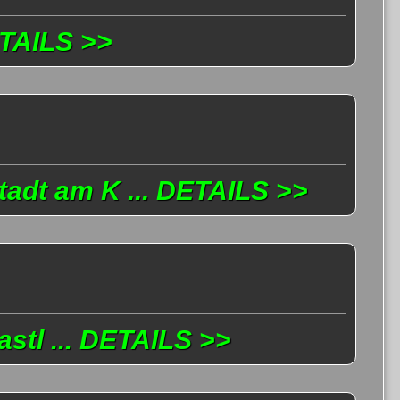
ETAILS >>
tadt am K ... DETAILS >>
stl ... DETAILS >>