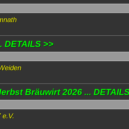
emnath
. DETAILS >>
 Weiden
Herbst Bräuwirt 2026 ... DETAIL
 e.V.