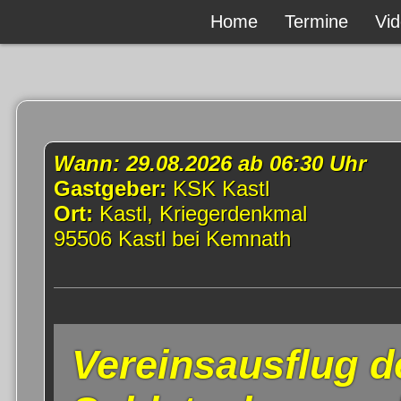
Home
Termine
Vi
Wann: 29.08.2026 ab 06:30 Uhr
Gastgeber:
KSK Kastl
Ort:
Kastl, Kriegerdenkmal
95506 Kastl bei Kemnath
Vereinsausflug d