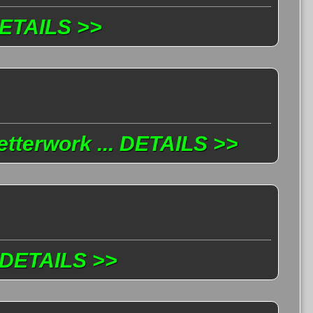
 DETAILS >>
etterwork ... DETAILS >>
 DETAILS >>