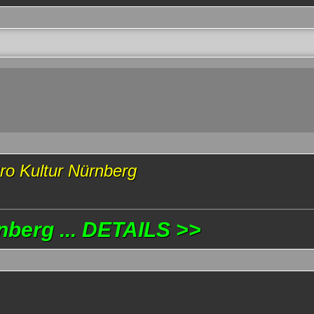
üro Kultur Nürnberg
nberg ... DETAILS >>