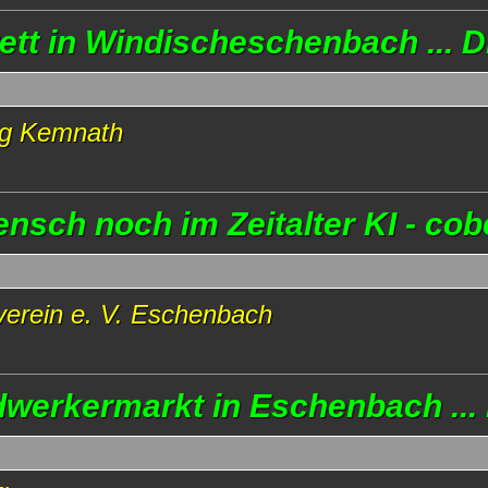
arett in Windischeschenbach ...
ng Kemnath
sch noch im Zeitalter KI - cob
erein e. V. Eschenbach
werkermarkt in Eschenbach ...