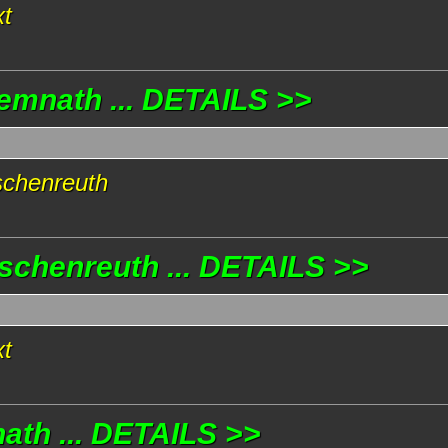
xt
emnath ... DETAILS >>
rschenreuth
schenreuth ... DETAILS >>
xt
th ... DETAILS >>