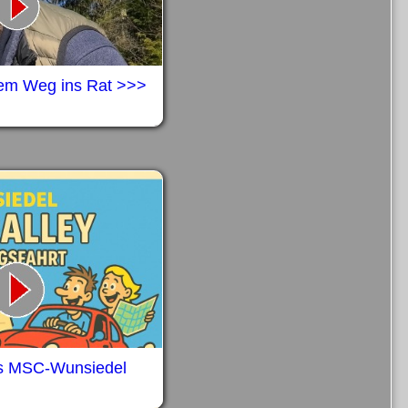
dem Weg ins Rat >>>
es MSC-Wunsiedel