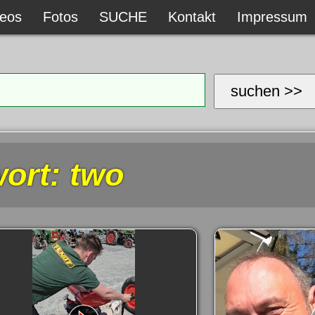
deos
deos
Fotos
Fotos
SUCHE
SUCHE
Kontakt
Kontakt
Impressum
Impressum
suchen >>
ort: two