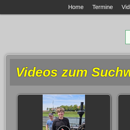
Home
Home
Termine
Termine
Vi
Vi
Videos zum Suchw