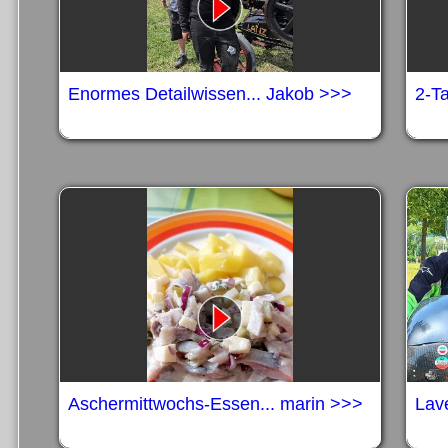
Enormes Detailwissen... Jakob >>>
2-T
Aschermittwochs-Essen... marin >>>
Lav