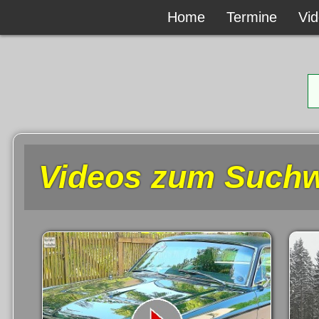
Home
Home
Termine
Termine
Vi
Vi
Videos zum Suchw