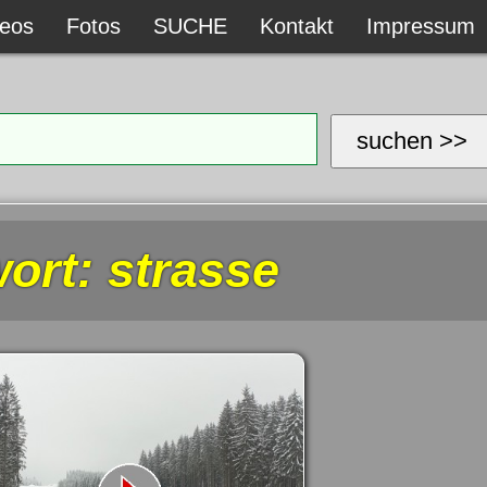
deos
deos
Fotos
Fotos
SUCHE
SUCHE
Kontakt
Kontakt
Impressum
Impressum
suchen >>
ort: strasse