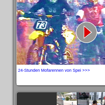
Impress
Impress
Impress
Impress
Datenschutzer
Datenschutzer
Datenschutzer
Datenschutzer
24-Stunden Mofarennen von Spei >>>