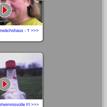
Gewächshaus - T >>>
heimnisvolle Fl >>>