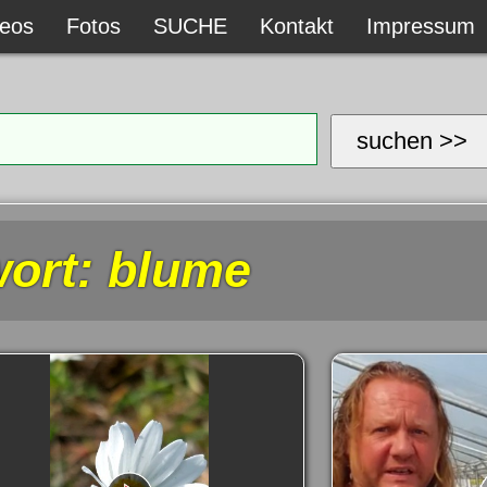
deos
deos
Fotos
Fotos
SUCHE
SUCHE
Kontakt
Kontakt
Impressum
Impressum
suchen >>
ort: blume