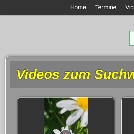
Home
Home
Termine
Termine
Vi
Vi
Videos zum Suchw