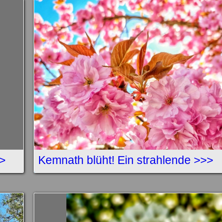
>
Kemnath blüht! Ein strahlende >>>