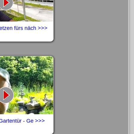
etzen fürs näch >>>
Gartentür - Ge >>>