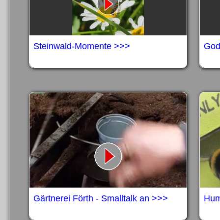
Steinwald-Momente >>>
God
Gärtnerei Förth - Smalltalk an >>>
Humm