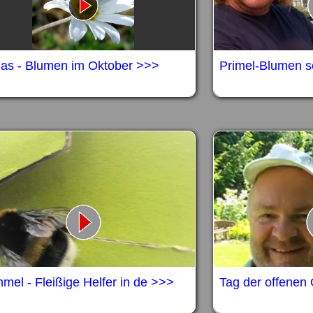
as - Blumen im Oktober >>>
Primel-Blumen s
el - Fleißige Helfer in de >>>
Tag der offenen 