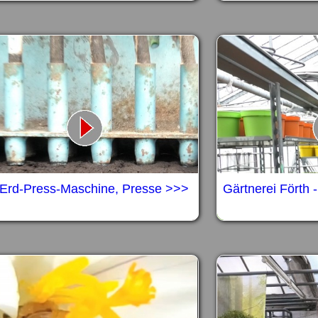
 Erd-Press-Maschine, Presse >>>
Gärtnerei Förth 