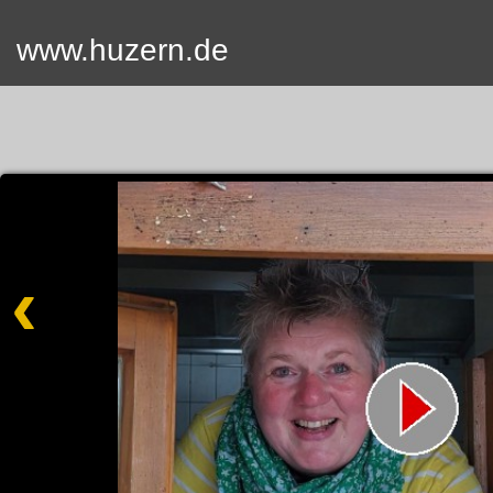
www.huzern.de
Home
Termin
Videos
Fotos
SUCH
Kontak