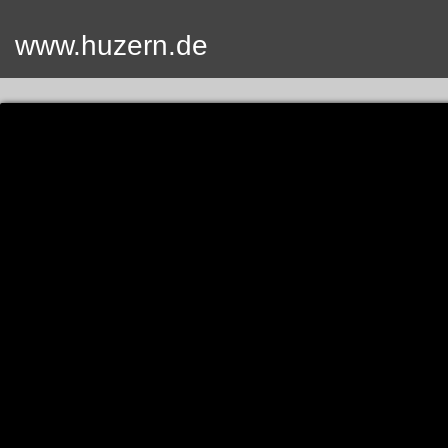
www.huzern.de
Home
Termin
Videos
Fotos
SUCH
Kontak