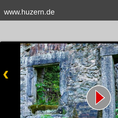
www.huzern.de
Home
Termin
Videos
Fotos
SUCH
Kontak