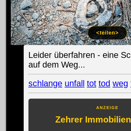
Impress
Datenschutzer
<teilen>
Leider überfahren - eine Sc
auf dem Weg...
schlange
unfall
tot
tod
weg
ANZEIGE
Zehrer Immobili