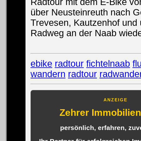
Radtour mit dem E-Bike v
über Neusteinreuth nach G
Trevesen, Kautzenhof und 
Radweg an der Naab wiede
ebike
radtour
fichtelnaab
fl
wandern
radtour
radwande
ANZEIGE
Zehrer Immobili
persönlich, erfahren, zuve