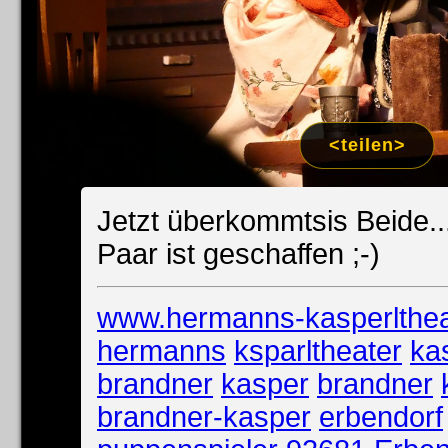
Impress
Datenschutzer
<teilen>
Jetzt überkommtsis Beide..
Paar ist geschaffen ;-)
www.hermanns-kasperlthea
hermanns
ksparltheater
ka
brandner
kasper
brandner
brandner-kasper
erbendorf