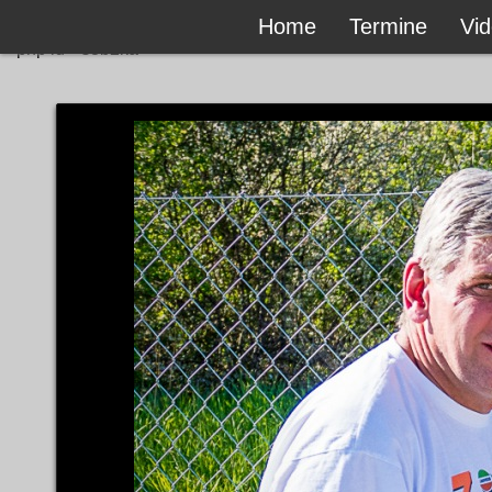
Home
Termine
Vi
```php id="s8b2ka"