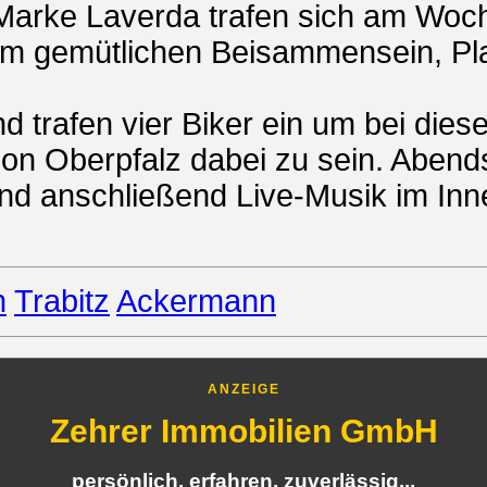
n Marke Laverda trafen sich am Wo
um gemütlichen Beisammensein, Pla
d trafen vier Biker ein um bei die
on Oberpfalz dabei zu sein. Abends
und anschließend Live-Musik im Inn
n
Trabitz
Ackermann
ANZEIGE
Zehrer Immobilien GmbH
persönlich, erfahren, zuverlässig...