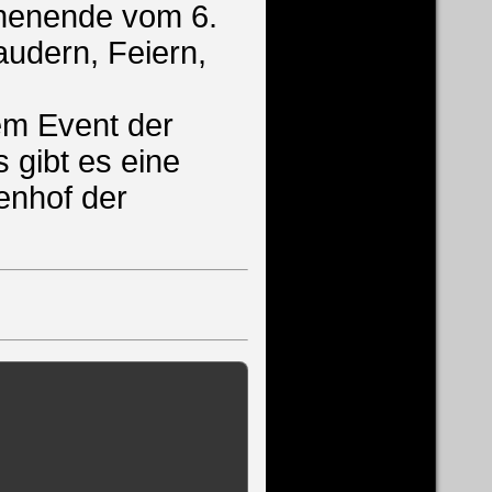
chenende vom 6.
udern, Feiern,
sem Event der
 gibt es eine
enhof der