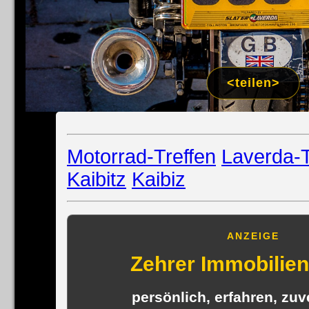
Impress
Datenschutzer
<teilen>
Motorrad-Treffen
Laverda-T
Kaibitz
Kaibiz
ANZEIGE
Zehrer Immobili
persönlich, erfahren, zuve