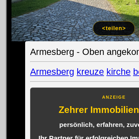
Impress
Datenschutzer
<teilen>
Armesberg - Oben angeko
Armesberg
kreuze
kirche
b
ANZEIGE
Zehrer Immobili
persönlich, erfahren, zuve
Ihr Partner für erfolgreichen I