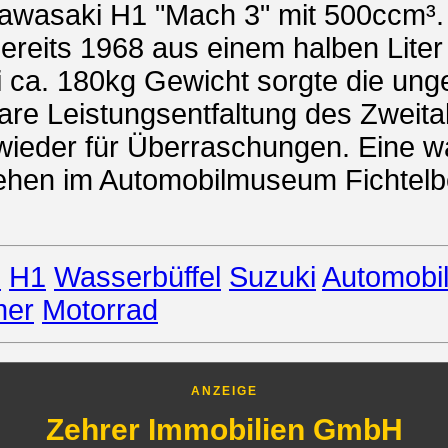
 Kawasaki H1 "Mach 3" mit 500ccm³.
ereits 1968 aus einem halben Lit
i ca. 180kg Gewicht sorgte die un
bare Leistungsentfaltung des Zweit
wieder für Überraschungen. Eine 
sehen im Automobilmuseum Fichtelbe
3
H1
Wasserbüffel
Suzuki
Automob
mer
Motorrad
ANZEIGE
Zehrer Immobilien GmbH