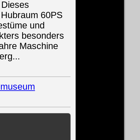
 Dieses
er Hubraum 60PS
gestüme und
akters besonders
wahre Maschine
rg...
ilmuseum