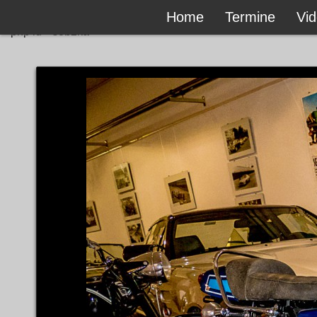
Home
Termine
Vi
```php id="s8b2ka"