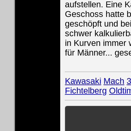
aufstellen. Eine
Geschoss hatte b
geschöpft und be
schwer kalkulier
in Kurven immer 
für Männer... ge
Kawasaki
Mach
Fichtelberg
Oldti