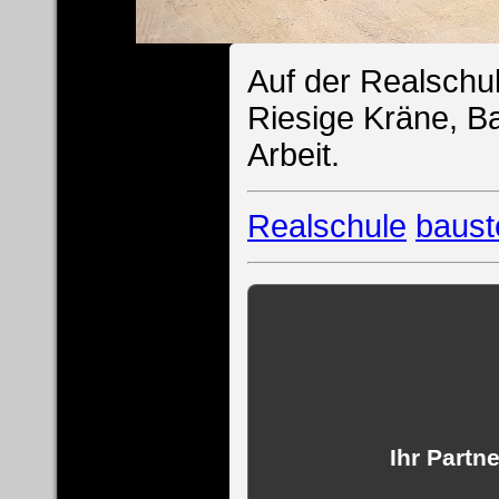
Auf der Realschul
Riesige Kräne, Ba
Arbeit.
Realschule
baust
Ihr Partn