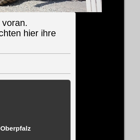
 voran.
chten hier ihre
 Oberpfalz