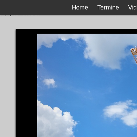
Home
Termine
Vi
```php id="s8b2ka"