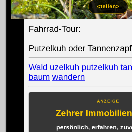
Impress
<teilen>
Datenschutzer
Fahrrad-Tour:
Putzelkuh oder Tannenzapf
Wald
uzelkuh
putzelkuh
ta
baum
wandern
ANZEIGE
Zehrer Immobili
persönlich, erfahren, zuve