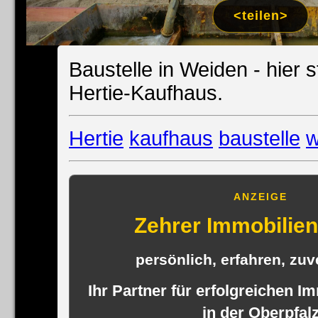
Impress
<teilen>
Datenschutzer
Baustelle in Weiden - hier 
Hertie-Kaufhaus.
Hertie
kaufhaus
baustelle
w
ANZEIGE
Zehrer Immobili
persönlich, erfahren, zuve
Ihr Partner für erfolgreichen I
in der Oberpfal