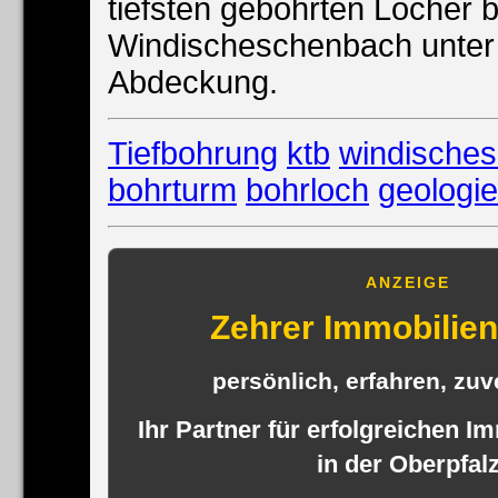
tiefsten gebohrten Löcher b
Windischeschenbach unter 
Abdeckung.
Tiefbohrung
ktb
windische
bohrturm
bohrloch
geologie
ANZEIGE
Zehrer Immobili
persönlich, erfahren, zuve
Ihr Partner für erfolgreichen I
in der Oberpfal