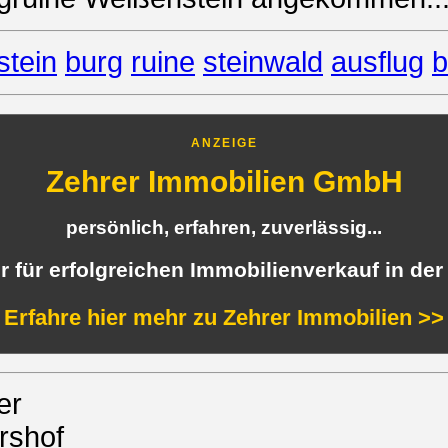
tein
burg
ruine
steinwald
ausflug
b
ANZEIGE
Zehrer Immobilien GmbH
persönlich, erfahren, zuverlässig...
er für erfolgreichen Immobilienverkauf in der
Erfahre hier mehr zu Zehrer Immobilien >>
er
rshof