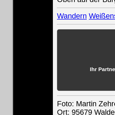
Wandern
Weißens
Ihr Partn
Foto: Martin Zehr
Ort: 95679 Walde