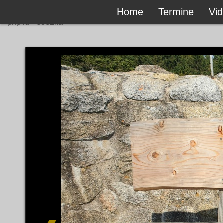
Home
Termine
Vi
```php id="s8b2ka"