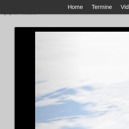
Home
Termine
Vi
```php id="s8b2ka"