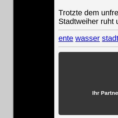
Trotzte dem unfr
Stadtweiher ruht 
ente
wasser
stad
Ihr Partn