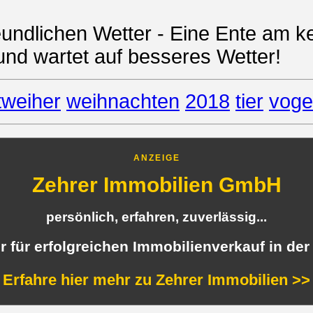
eundlichen Wetter - Eine Ente am 
und wartet auf besseres Wetter!
tweiher
weihnachten
2018
tier
voge
ANZEIGE
Zehrer Immobilien GmbH
persönlich, erfahren, zuverlässig...
er für erfolgreichen Immobilienverkauf in der
Erfahre hier mehr zu Zehrer Immobilien >>