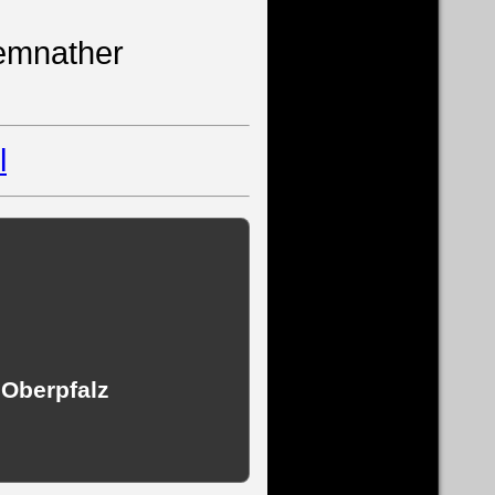
kemnather
l
 Oberpfalz