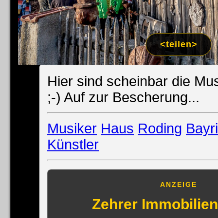
Impress
Datenschutzer
<teilen>
Hier sind scheinbar die Mu
;-) Auf zur Bescherung...
Musiker
Haus
Roding
Bayr
Künstler
ANZEIGE
Zehrer Immobili