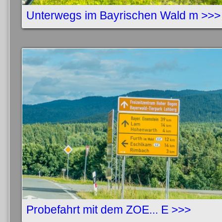
Unterwegs im Bayrischen Wald m >>>
Probefahrt mit dem ZOE... E >>>