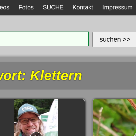
deos
deos
Fotos
Fotos
SUCHE
SUCHE
Kontakt
Kontakt
Impressum
Impressum
suchen >>
rt: Klettern