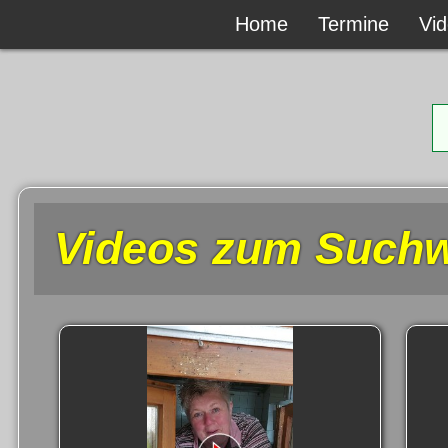
Home
Home
Termine
Termine
Vi
Vi
Videos zum Suchwo