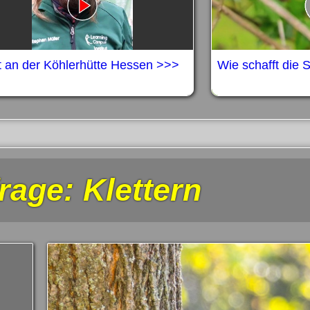
t an der Köhlerhütte Hessen >>>
Wie schafft die
rage: Klettern