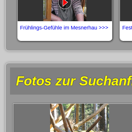
Frühlings-Gefühle im Mesnerhau >>>
Fes
Fotos zur Suchanf